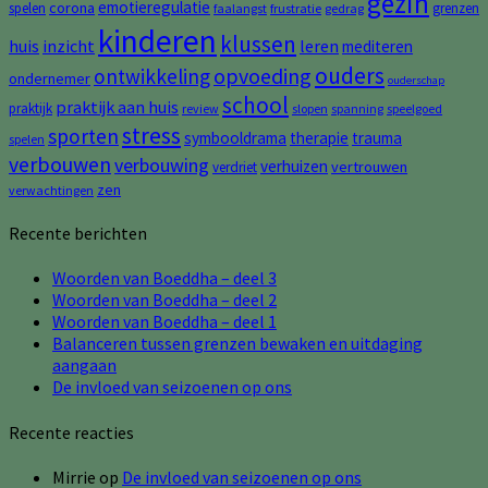
gezin
emotieregulatie
corona
spelen
grenzen
faalangst
frustratie
gedrag
kinderen
klussen
huis
inzicht
leren
mediteren
ouders
opvoeding
ontwikkeling
ondernemer
ouderschap
school
praktijk aan huis
praktijk
review
slopen
spanning
speelgoed
stress
sporten
symbooldrama
therapie
trauma
spelen
verbouwen
verbouwing
verhuizen
vertrouwen
verdriet
zen
verwachtingen
Recente berichten
Woorden van Boeddha – deel 3
Woorden van Boeddha – deel 2
Woorden van Boeddha – deel 1
Balanceren tussen grenzen bewaken en uitdaging
aangaan
De invloed van seizoenen op ons
Recente reacties
Mirrie
op
De invloed van seizoenen op ons