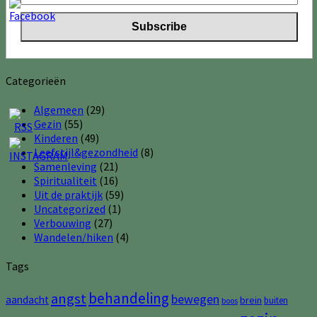
Categorieën
Algemeen
(29)
Gezin
(55)
Kinderen
(49)
Leefstijl&gezondheid
(8)
Samenleving
(21)
Spiritualiteit
(16)
Uit de praktijk
(59)
Uncategorized
(1)
Verbouwing
(27)
Wandelen/hiken
(4)
Tags
behandeling
angst
bewegen
aandacht
brein
buiten
boos