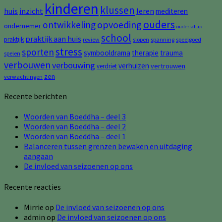
kinderen
klussen
huis
inzicht
leren
mediteren
ouders
opvoeding
ontwikkeling
ondernemer
ouderschap
school
praktijk aan huis
praktijk
review
slopen
spanning
speelgoed
stress
sporten
symbooldrama
therapie
trauma
spelen
verbouwen
verbouwing
verhuizen
vertrouwen
verdriet
zen
verwachtingen
Recente berichten
Woorden van Boeddha – deel 3
Woorden van Boeddha – deel 2
Woorden van Boeddha – deel 1
Balanceren tussen grenzen bewaken en uitdaging
aangaan
De invloed van seizoenen op ons
Recente reacties
Mirrie
op
De invloed van seizoenen op ons
admin
op
De invloed van seizoenen op ons