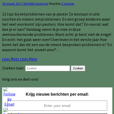
30 maart 2017
Michelle Houtman
Reacties
2 reacties
12 tips bij eetproblemen van je peuter Ze bestaan in alle
soorten en maten: eetproblemen. En een groep kinderen waar
het veel voorkomt zijn peuters. Hoe komt dat? En vooral: wat
doe je er aan? Vandaag neem ik je mee in deze
veelvoorkomende problemen. Want echt: je bent niet de enige!
En echt: het gaat weer over! Overleven in het eerste jaar Hoe
komt het dat dit een van de meest besproken problemen is? En
waarom komt het zoveel voor?…
Lees Meer
Lees Meer
Zoeken naar:
Zoeken
Volg ons en deel ons!
Krijg nieuwe berichten per email: