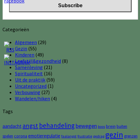
Categorieën
Algemeen
(29)
Gezin
(55)
Kinderen
(49)
Leefstijl&gezondheid
(8)
Samenleving
(21)
Spiritualiteit
(16)
Uit de praktijk
(59)
Uncategorized
(1)
Verbouwing
(27)
Wandelen/hiken
(4)
Tags
behandeling
angst
bewegen
aandacht
brein
buiten
boos
gezin
emotieregulatie
corona
spelen
grenzen
faalangst
frustratie
gedrag