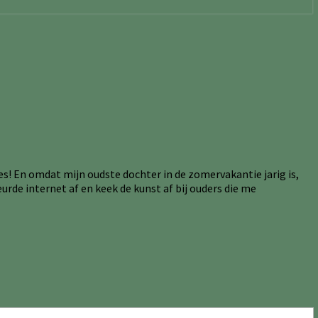
s! En omdat mijn oudste dochter in de zomervakantie jarig is,
rde internet af en keek de kunst af bij ouders die me