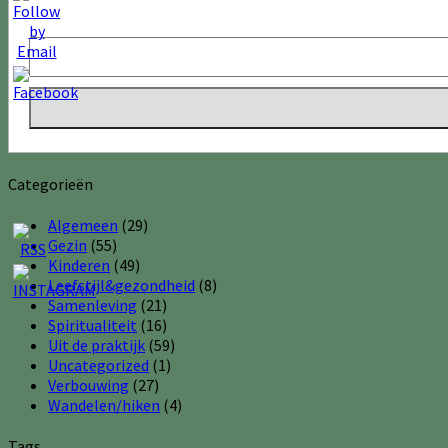
Categorieën
Algemeen
(29)
Gezin
(55)
Kinderen
(49)
Leefstijl&gezondheid
(8)
Samenleving
(21)
Spiritualiteit
(16)
Uit de praktijk
(59)
Uncategorized
(1)
Verbouwing
(27)
Wandelen/hiken
(4)
Tags