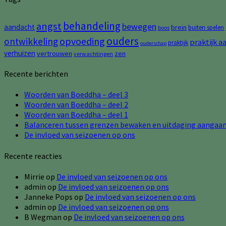
behandeling
angst
bewegen
aandacht
brein
buiten spelen
boos
ouders
opvoeding
ontwikkeling
praktijk a
praktijk
ouderschap
verhuizen
vertrouwen
zen
verwachtingen
Recente berichten
Woorden van Boeddha – deel 3
Woorden van Boeddha – deel 2
Woorden van Boeddha – deel 1
Balanceren tussen grenzen bewaken en uitdaging aangaa
De invloed van seizoenen op ons
Recente reacties
Mirrie
op
De invloed van seizoenen op ons
admin
op
De invloed van seizoenen op ons
Janneke Pops
op
De invloed van seizoenen op ons
admin
op
De invloed van seizoenen op ons
B Wegman
op
De invloed van seizoenen op ons