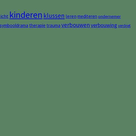
kinderen
klussen
zicht
leren
mediteren
ondernemer
verbouwen
verbouwing
symbooldrama
therapie
trauma
verdriet