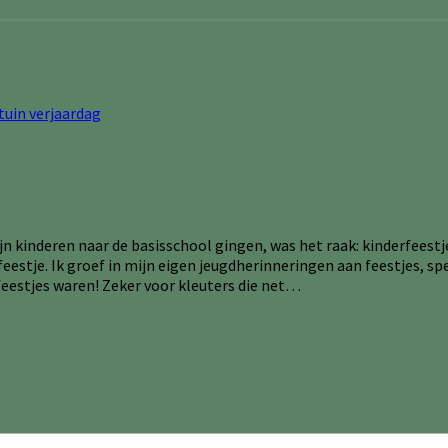
 kinderen naar de basisschool gingen, was het raak: kinderfeestje
tje. Ik groef in mijn eigen jeugdherinneringen aan feestjes, speu
feestjes waren! Zeker voor kleuters die net…