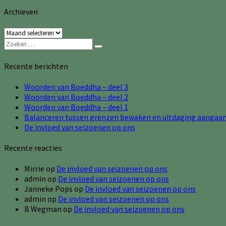
Archieven
Archieven
Zoeken
Zoeken
naar:
Recente berichten
Woorden van Boeddha – deel 3
Woorden van Boeddha – deel 2
Woorden van Boeddha – deel 1
Balanceren tussen grenzen bewaken en uitdaging aangaa
De invloed van seizoenen op ons
Recente reacties
Mirrie
op
De invloed van seizoenen op ons
admin
op
De invloed van seizoenen op ons
Janneke Pops
op
De invloed van seizoenen op ons
admin
op
De invloed van seizoenen op ons
B Wegman
op
De invloed van seizoenen op ons