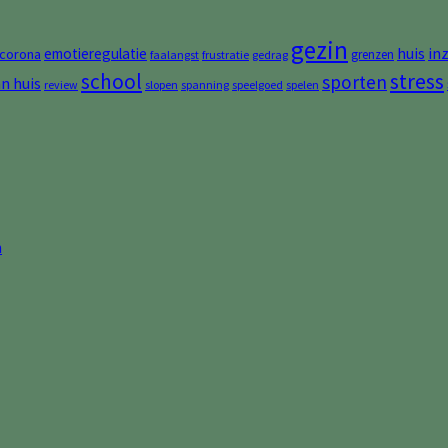
gezin
huis
in
emotieregulatie
corona
grenzen
faalangst
frustratie
gedrag
stress
school
sporten
an huis
review
slopen
spanning
speelgoed
spelen
n