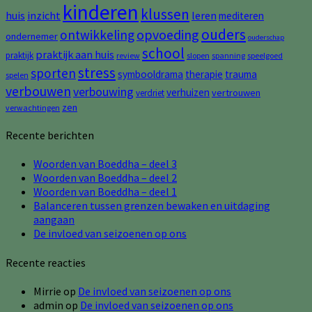
kinderen
klussen
huis
inzicht
leren
mediteren
ouders
opvoeding
ontwikkeling
ondernemer
ouderschap
school
praktijk aan huis
praktijk
review
slopen
spanning
speelgoed
stress
sporten
symbooldrama
therapie
trauma
spelen
verbouwen
verbouwing
verhuizen
vertrouwen
verdriet
zen
verwachtingen
Recente berichten
Woorden van Boeddha – deel 3
Woorden van Boeddha – deel 2
Woorden van Boeddha – deel 1
Balanceren tussen grenzen bewaken en uitdaging
aangaan
De invloed van seizoenen op ons
Recente reacties
Mirrie
op
De invloed van seizoenen op ons
admin
op
De invloed van seizoenen op ons