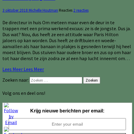
3 oktober 2018
Michelle Houtman
Reacties
2 reacties
De directeur in huis Om meteen maar even de deur in te
trappen met een prima werkend excuus: ze is de jongste. Dus ja.
Dus wat? Nou, dus heeft ze een attitude waar Paris Hilton
jaloers op kan worden. Dus heeft ze driftbuien en woede-
aanvallen als haar banaan in plakjes is gesneden terwijl hij heel
moest blijven. Dus stuiven haar oudere broer en zus op om haar
tot haar dienst te zijn zodra ze al een hap lucht inneemt om…
Lees Meer
Lees Meer
Zoeken naar:
Zoeken
Volg ons en deel ons!
Krijg nieuwe berichten per email: