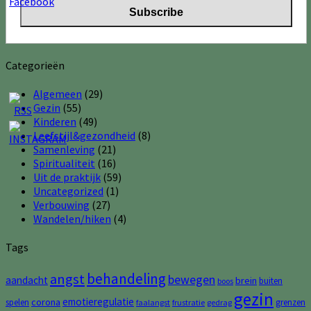
Categorieën
Algemeen
(29)
Gezin
(55)
Kinderen
(49)
Leefstijl&gezondheid
(8)
Samenleving
(21)
Spiritualiteit
(16)
Uit de praktijk
(59)
Uncategorized
(1)
Verbouwing
(27)
Wandelen/hiken
(4)
Tags
behandeling
angst
bewegen
aandacht
brein
buiten
boos
gezin
emotieregulatie
corona
spelen
grenzen
faalangst
frustratie
gedrag