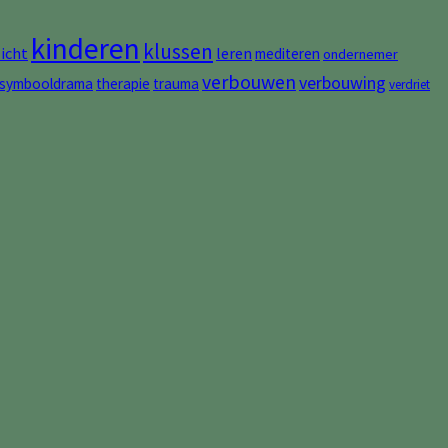
kinderen
klussen
zicht
leren
mediteren
ondernemer
verbouwen
verbouwing
symbooldrama
therapie
trauma
verdriet