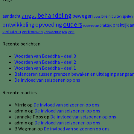
behandeling
angst
bewegen
aandacht
brein
buiten spelen
boos
ouders
opvoeding
ontwikkeling
praktijk a
praktijk
ouderschap
verhuizen
vertrouwen
zen
verwachtingen
Recente berichten
Woorden van Boeddha – deel 3
Woorden van Boeddha – deel 2
Woorden van Boeddha – deel 1
Balanceren tussen grenzen bewaken en uitdaging aangaa
De invloed van seizoenen op ons
Recente reacties
Mirrie
op
De invloed van seizoenen op ons
admin
op
De invloed van seizoenen op ons
Janneke Pops
op
De invloed van seizoenen op ons
admin
op
De invloed van seizoenen op ons
B Wegman
op
De invloed van seizoenen op ons