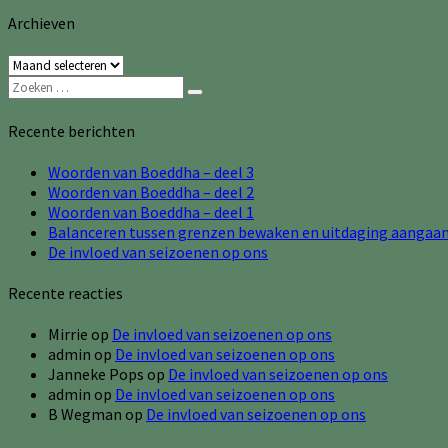
Archieven
Archieven
Zoeken
Zoeken
naar:
Recente berichten
Woorden van Boeddha – deel 3
Woorden van Boeddha – deel 2
Woorden van Boeddha – deel 1
Balanceren tussen grenzen bewaken en uitdaging aangaa
De invloed van seizoenen op ons
Recente reacties
Mirrie
op
De invloed van seizoenen op ons
admin
op
De invloed van seizoenen op ons
Janneke Pops
op
De invloed van seizoenen op ons
admin
op
De invloed van seizoenen op ons
B Wegman
op
De invloed van seizoenen op ons