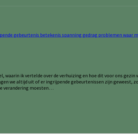
kel, waarin ik vertelde over de verhuizing en hoe dit voor ons gezin
en we altijd uit of er ingrijpende gebeurtenissen zijn geweest, zoa
tige verandering moesten…