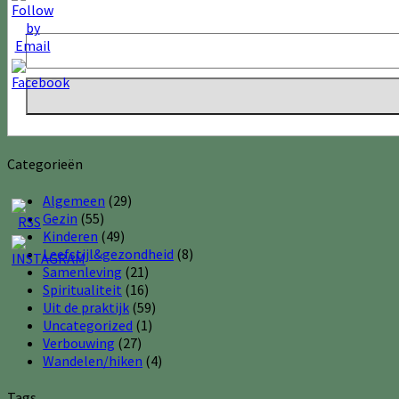
Categorieën
Algemeen
(29)
Gezin
(55)
Kinderen
(49)
Leefstijl&gezondheid
(8)
Samenleving
(21)
Spiritualiteit
(16)
Uit de praktijk
(59)
Uncategorized
(1)
Verbouwing
(27)
Wandelen/hiken
(4)
Tags