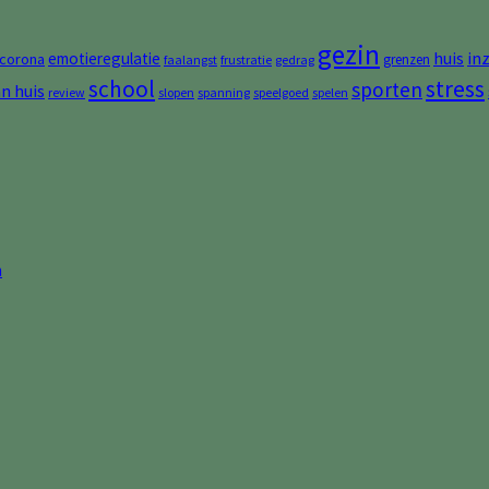
gezin
huis
in
emotieregulatie
corona
grenzen
faalangst
frustratie
gedrag
stress
school
sporten
an huis
review
slopen
spanning
speelgoed
spelen
n