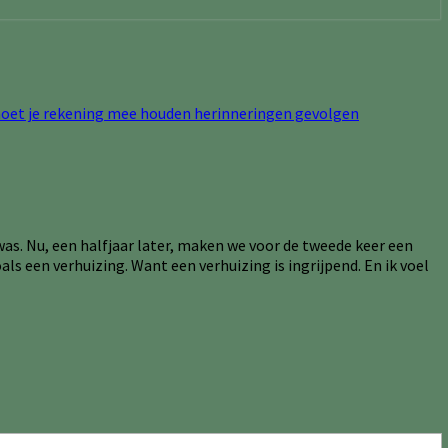
 was. Nu, een halfjaar later, maken we voor de tweede keer een
ls een verhuizing. Want een verhuizing is ingrijpend. En ik voel