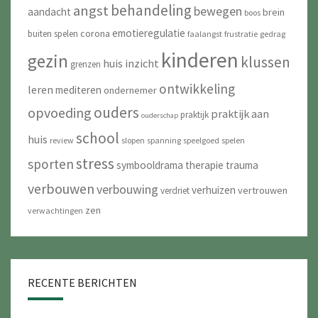
behandeling
angst
bewegen
aandacht
brein
boos
emotieregulatie
corona
buiten spelen
faalangst
frustratie
gedrag
kinderen
gezin
klussen
huis
inzicht
grenzen
ontwikkeling
leren
mediteren
ondernemer
ouders
opvoeding
praktijk aan
praktijk
ouderschap
school
huis
review
slopen
spanning
speelgoed
spelen
stress
sporten
symbooldrama
therapie
trauma
verbouwen
verbouwing
verhuizen
vertrouwen
verdriet
zen
verwachtingen
RECENTE BERICHTEN