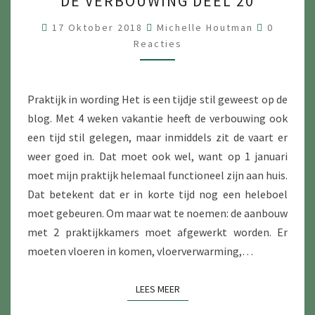
DE VERBOUWING DEEL 20
VERBOUWING
DEEL
Reacties
17 Oktober 2018
Michelle Houtman
0
20
Reacties
Praktijk in wording Het is een tijdje stil geweest op de
blog. Met 4 weken vakantie heeft de verbouwing ook
een tijd stil gelegen, maar inmiddels zit de vaart er
weer goed in. Dat moet ook wel, want op 1 januari
moet mijn praktijk helemaal functioneel zijn aan huis.
Dat betekent dat er in korte tijd nog een heleboel
moet gebeuren. Om maar wat te noemen: de aanbouw
met 2 praktijkkamers moet afgewerkt worden. Er
moeten vloeren in komen, vloerverwarming,…
LEES MEER
LEES MEER