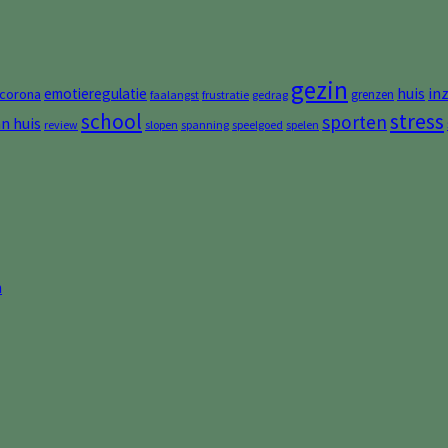
gezin
huis
in
emotieregulatie
corona
grenzen
faalangst
frustratie
gedrag
stress
school
sporten
an huis
review
slopen
spanning
speelgoed
spelen
n