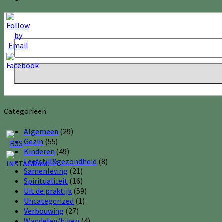
Categorieën
Algemeen
(29)
Gezin
(55)
Kinderen
(49)
Leefstijl&gezondheid
(8)
Samenleving
(21)
Spiritualiteit
(16)
Uit de praktijk
(59)
Uncategorized
(1)
Verbouwing
(27)
Wandelen/hiken
(4)