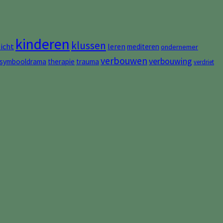
kinderen
klussen
zicht
leren
mediteren
ondernemer
verbouwen
verbouwing
symbooldrama
therapie
trauma
verdriet