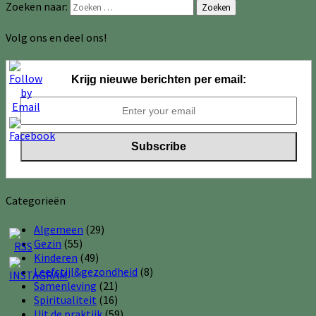
Zoeken naar:
Zoeken
Volg ons en deel ons!
Krijg nieuwe berichten per email:
Categorieën
Algemeen
(29)
Gezin
(55)
Kinderen
(49)
Leefstijl&gezondheid
(8)
Samenleving
(21)
Spiritualiteit
(16)
Uit de praktijk
(59)