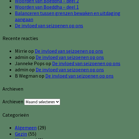
Woorden van Boeddha – deel 2
Woorden van Boeddha – deel 1
Balanceren tussen grenzen bewaken en uitdaging
aangaan
De invloed van seizoenen op ons
Recente reacties
Mirrie
op
De invloed van seizoenen op ons
admin
op
De invloed van seizoenen op ons
Janneke Pops
op
De invloed van seizoenen op ons
admin
op
De invloed van seizoenen op ons
B Wegman
op
De invloed van seizoenen op ons
Archieven
Archieven
Categorieën
Algemeen
(29)
Gezin
(55)