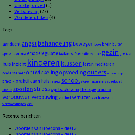
Uncategorized
(1)
Verbouwing
(27)
Wandelen/hiken
(4)
Tags
behandeling
angst
bewegen
aandacht
brein
buiten
boos
gezin
emotieregulatie
corona
spelen
grenzen
faalangst
frustratie
gedrag
kinderen
klussen
huis
inzicht
leren
mediteren
ouders
opvoeding
ontwikkeling
ondernemer
ouderschap
school
praktijk aan huis
praktijk
review
slopen
spanning
speelgoed
stress
sporten
symbooldrama
therapie
trauma
spelen
verbouwen
verbouwing
verhuizen
vertrouwen
verdriet
zen
verwachtingen
Recente berichten
Woorden van Boeddha – deel 3
Woorden van Boeddha – deel 2