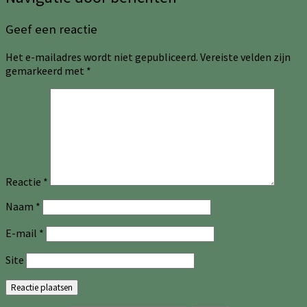
Geef een reactie
Het e-mailadres wordt niet gepubliceerd.
Vereiste velden zijn
gemarkeerd met
*
Reactie
*
Naam
*
E-mail
*
Site