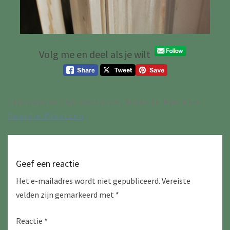
Volg me en deel als je wilt
Trackbacks Zijn Gesloten, Maar Je Kan Een
Reactie Plaatsen
.
Geef een reactie
Het e-mailadres wordt niet gepubliceerd.
Vereiste
velden zijn gemarkeerd met
*
Reactie
*