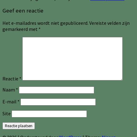
Geef een reactie
Het e-mailadres wordt niet gepubliceerd.
Vereiste velden zijn
gemarkeerd met
*
Reactie
*
Naam
*
E-mail
*
Site