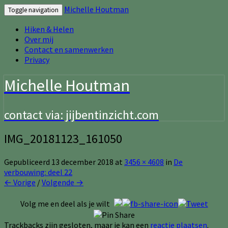
Michelle Houtman
Toggle navigation
Hiken & Helen
Over mij
Contact en samenwerken
Privacy
Michelle Houtman
contact via: jijbentinzicht.com
IMG_20181123_161050
Gepubliceerd
13 december 2018
at
3456 × 4608
in
De
verbouwing: deel 22
← Vorige
/
Volgende →
Volg me en deel als je wilt
Trackbacks zijn gesloten, maar je kan een
reactie plaatsen
.