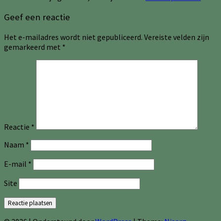
Geef een reactie
Het e-mailadres wordt niet gepubliceerd.
Vereiste velden zijn
gemarkeerd met
*
Reactie
*
Naam
*
E-mail
*
Site