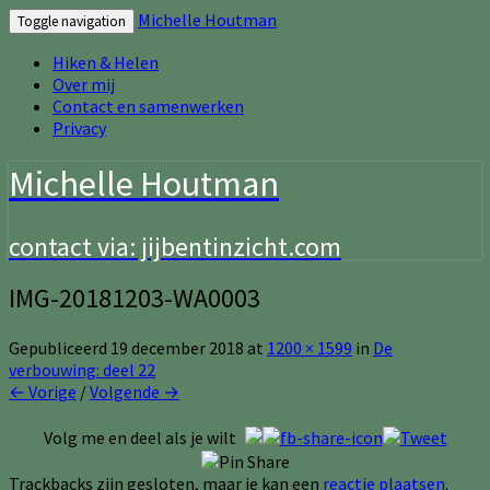
Michelle Houtman
Toggle navigation
Hiken & Helen
Over mij
Contact en samenwerken
Privacy
Michelle Houtman
contact via: jijbentinzicht.com
IMG-20181203-WA0003
Gepubliceerd
19 december 2018
at
1200 × 1599
in
De
verbouwing: deel 22
← Vorige
/
Volgende →
Volg me en deel als je wilt
Trackbacks zijn gesloten, maar je kan een
reactie plaatsen
.