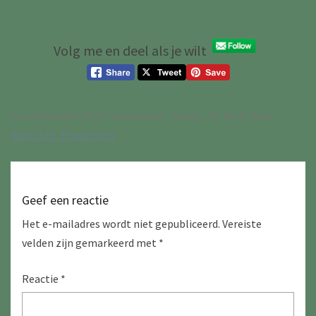
Volg me en deel als je wilt
Trackbacks Zijn Gesloten, Maar Je Kan Een
Reactie Plaatsen
.
Geef een reactie
Het e-mailadres wordt niet gepubliceerd.
Vereiste
velden zijn gemarkeerd met
*
Reactie
*