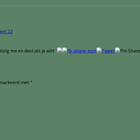
eel 22
Volg me en deel als je wilt
gemarkeerd met
*