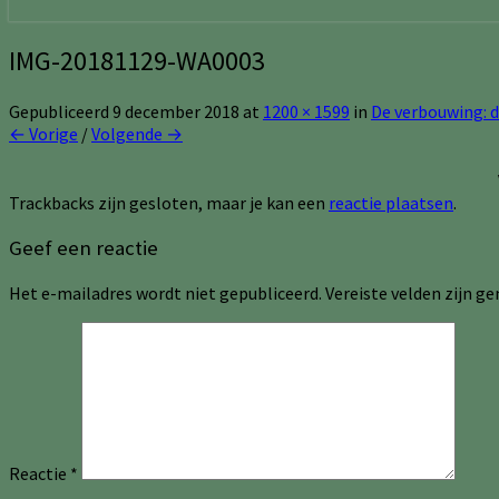
IMG-20181129-WA0003
Gepubliceerd
9 december 2018
at
1200 × 1599
in
De verbouwing: d
← Vorige
/
Volgende →
Trackbacks zijn gesloten, maar je kan een
reactie plaatsen
.
Geef een reactie
Het e-mailadres wordt niet gepubliceerd.
Vereiste velden zijn 
Reactie
*