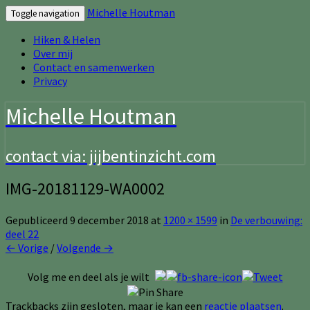
Michelle Houtman
Toggle navigation
Hiken & Helen
Over mij
Contact en samenwerken
Privacy
Michelle Houtman
contact via: jijbentinzicht.com
IMG-20181129-WA0002
Gepubliceerd
9 december 2018
at
1200 × 1599
in
De verbouwing:
deel 22
← Vorige
/
Volgende →
Volg me en deel als je wilt
Trackbacks zijn gesloten, maar je kan een
reactie plaatsen
.