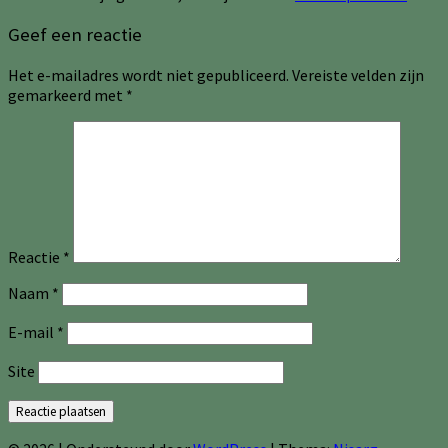
Geef een reactie
Het e-mailadres wordt niet gepubliceerd.
Vereiste velden zijn
gemarkeerd met
*
Reactie
*
Naam
*
E-mail
*
Site