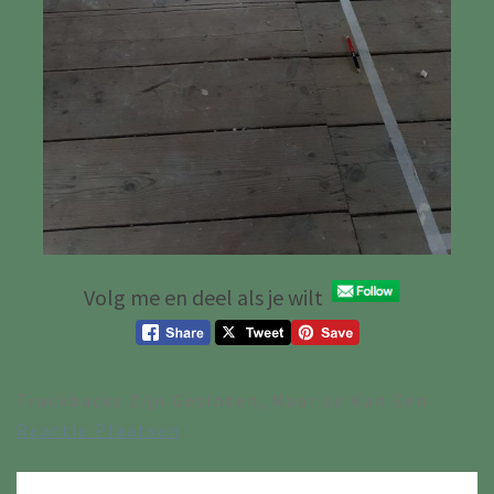
Volg me en deel als je wilt
Trackbacks Zijn Gesloten, Maar Je Kan Een
Reactie Plaatsen
.