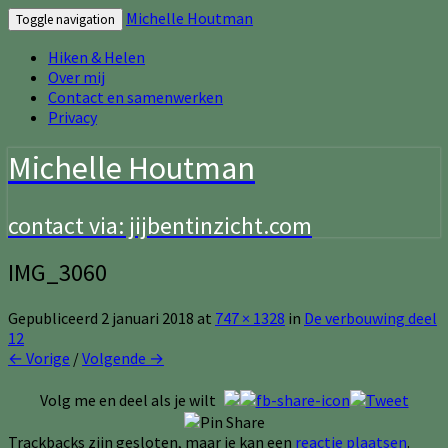
Michelle Houtman
Toggle navigation
Hiken & Helen
Over mij
Contact en samenwerken
Privacy
Michelle Houtman
contact via: jijbentinzicht.com
IMG_3060
Gepubliceerd
2 januari 2018
at
747 × 1328
in
De verbouwing deel
12
← Vorige
/
Volgende →
Volg me en deel als je wilt
Trackbacks zijn gesloten, maar je kan een
reactie plaatsen
.