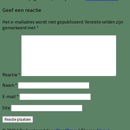
Geef een reactie
Het e-mailadres wordt niet gepubliceerd.
Vereiste velden zijn
gemarkeerd met
*
Reactie
*
Naam
*
E-mail
*
Site