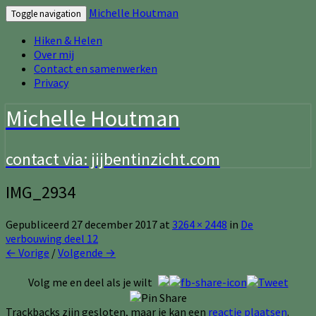
Michelle Houtman
Toggle navigation
Hiken & Helen
Over mij
Contact en samenwerken
Privacy
Michelle Houtman
contact via: jijbentinzicht.com
IMG_2934
Gepubliceerd
27 december 2017
at
3264 × 2448
in
De
verbouwing deel 12
← Vorige
/
Volgende →
Volg me en deel als je wilt
Trackbacks zijn gesloten, maar je kan een
reactie plaatsen
.