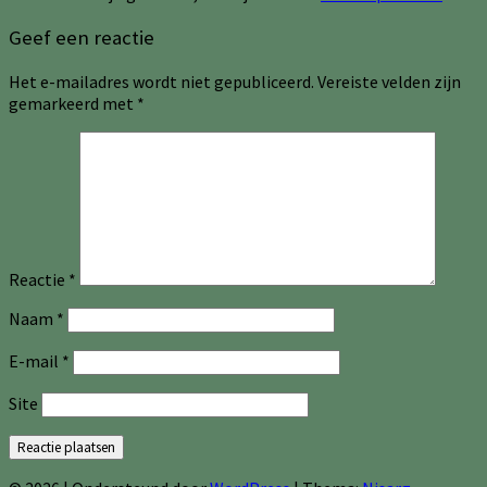
Geef een reactie
Het e-mailadres wordt niet gepubliceerd.
Vereiste velden zijn
gemarkeerd met
*
Reactie
*
Naam
*
E-mail
*
Site