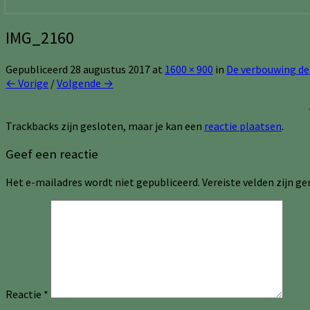
IMG_2160
Gepubliceerd
28 augustus 2017
at
1600 × 900
in
De verbouwing de
← Vorige
/
Volgende →
Trackbacks zijn gesloten, maar je kan een
reactie plaatsen
.
Geef een reactie
Het e-mailadres wordt niet gepubliceerd.
Vereiste velden zijn 
Reactie
*