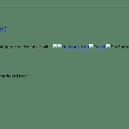
el 5
Volg me en deel als je wilt
gemarkeerd met
*