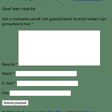
Geef een reactie
Het e-mailadres wordt niet gepubliceerd.
Vereiste velden zijn
gemarkeerd met
*
Reactie
*
Naam
*
E-mail
*
Site