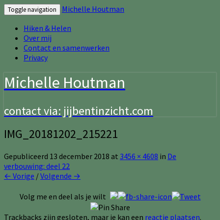
Michelle Houtman
Toggle navigation
Hiken & Helen
Over mij
Contact en samenwerken
Privacy
Michelle Houtman
contact via: jijbentinzicht.com
IMG_20181202_215221
Gepubliceerd
13 december 2018
at
3456 × 4608
in
De
verbouwing: deel 22
← Vorige
/
Volgende →
Volg me en deel als je wilt
Trackbacks zijn gesloten, maar je kan een
reactie plaatsen
.