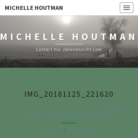
MICHELLE HOUTMAN
Togg
navig
MICHELLE HOUTMAN
Contact Via: Jijbentinzicht.com
IMG_20181125_221620
Gepubliceerd
13 December 2018
At
4608 ×
3456
In
De Verbouwing: Deel 22
← VORIGE
/
VOLGENDE →