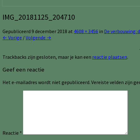
IMG_20181125_204710
Gepubliceerd
9 december 2018
at
4608 × 3456
in
De verbouwing: d
← Vorige
/
Volgende →
Trackbacks zijn gesloten, maar je kan een
reactie plaatsen
.
Geef een reactie
Het e-mailadres wordt niet gepubliceerd.
Vereiste velden zijn 
Reactie
*