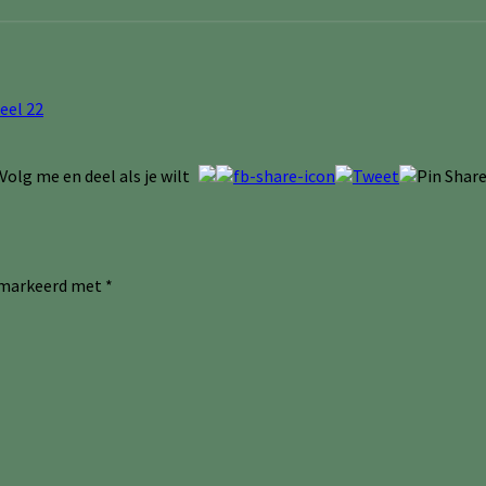
eel 22
Volg me en deel als je wilt
gemarkeerd met
*