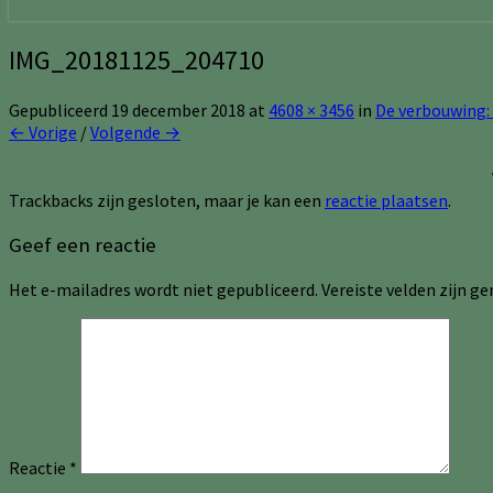
IMG_20181125_204710
Gepubliceerd
19 december 2018
at
4608 × 3456
in
De verbouwing: 
← Vorige
/
Volgende →
Trackbacks zijn gesloten, maar je kan een
reactie plaatsen
.
Geef een reactie
Het e-mailadres wordt niet gepubliceerd.
Vereiste velden zijn 
Reactie
*