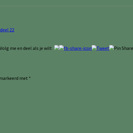
deel 22
Volg me en deel als je wilt
gemarkeerd met
*