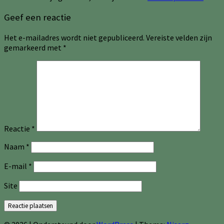
Geef een reactie
Het e-mailadres wordt niet gepubliceerd.
Vereiste velden zijn
gemarkeerd met
*
Reactie
*
Naam
*
E-mail
*
Site