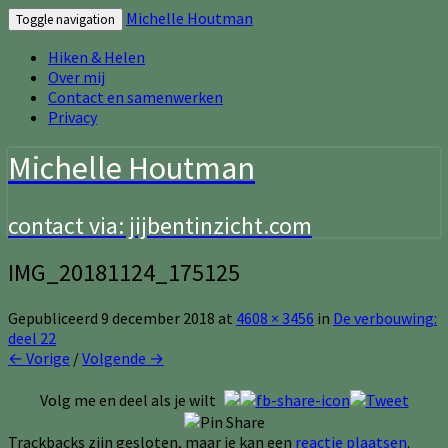
Michelle Houtman
Toggle navigation
Hiken & Helen
Over mij
Contact en samenwerken
Privacy
Michelle Houtman
contact via: jijbentinzicht.com
IMG_20181124_175125
Gepubliceerd
9 december 2018
at
4608 × 3456
in
De verbouwing:
deel 22
← Vorige
/
Volgende →
Volg me en deel als je wilt
Trackbacks zijn gesloten, maar je kan een
reactie plaatsen
.