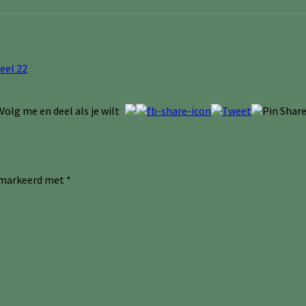
eel 22
Volg me en deel als je wilt
gemarkeerd met
*