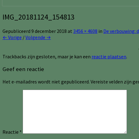
IMG_20181124_154813
Gepubliceerd
9 december 2018
at
3456 × 4608
in
De verbouwing: d
← Vorige
/
Volgende →
Trackbacks zijn gesloten, maar je kan een
reactie plaatsen
.
Geef een reactie
Het e-mailadres wordt niet gepubliceerd.
Vereiste velden zijn 
Reactie
*