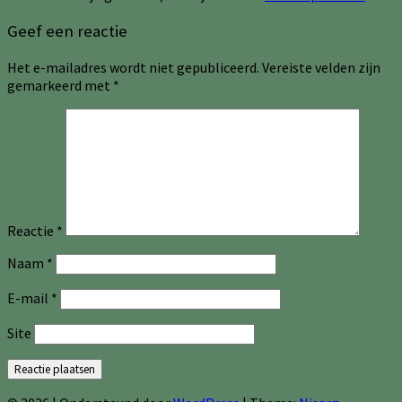
Geef een reactie
Het e-mailadres wordt niet gepubliceerd.
Vereiste velden zijn
gemarkeerd met
*
Reactie
*
Naam
*
E-mail
*
Site