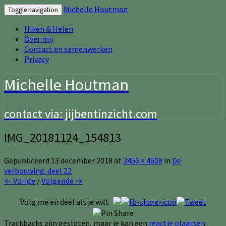
Michelle Houtman
Toggle navigation
Hiken & Helen
Over mij
Contact en samenwerken
Privacy
Michelle Houtman
contact via: jijbentinzicht.com
IMG_20181124_154813
Gepubliceerd
13 december 2018
at
3456 × 4608
in
De
verbouwing: deel 22
← Vorige
/
Volgende →
Volg me en deel als je wilt
Trackbacks zijn gesloten, maar je kan een
reactie plaatsen
.