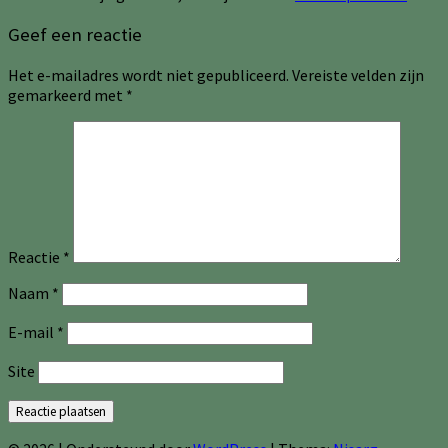
Geef een reactie
Het e-mailadres wordt niet gepubliceerd.
Vereiste velden zijn
gemarkeerd met
*
Reactie
*
Naam
*
E-mail
*
Site