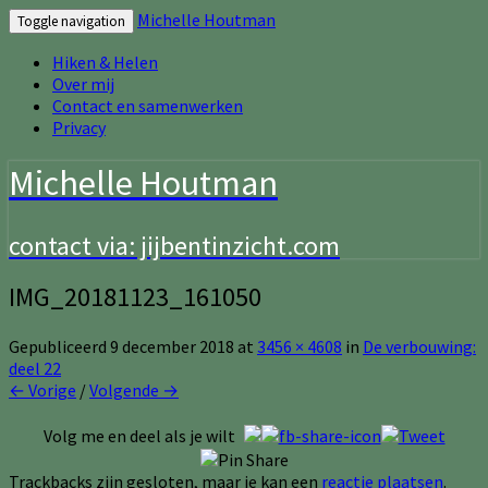
Michelle Houtman
Toggle navigation
Hiken & Helen
Over mij
Contact en samenwerken
Privacy
Michelle Houtman
contact via: jijbentinzicht.com
IMG_20181123_161050
Gepubliceerd
9 december 2018
at
3456 × 4608
in
De verbouwing:
deel 22
← Vorige
/
Volgende →
Volg me en deel als je wilt
Trackbacks zijn gesloten, maar je kan een
reactie plaatsen
.