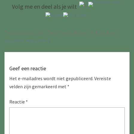
Volg me en deel als je wilt
Trackbacks Zijn Gesloten, Maar Je Kan Een
Reactie Plaatsen
.
Geef een reactie
Het e-mailadres wordt niet gepubliceerd.
Vereiste
velden zijn gemarkeerd met
*
Reactie
*