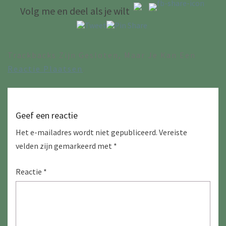
Volg me en deel als je wilt
Trackbacks Zijn Gesloten, Maar Je Kan Een
Reactie Plaatsen
.
Geef een reactie
Het e-mailadres wordt niet gepubliceerd.
Vereiste
velden zijn gemarkeerd met
*
Reactie
*