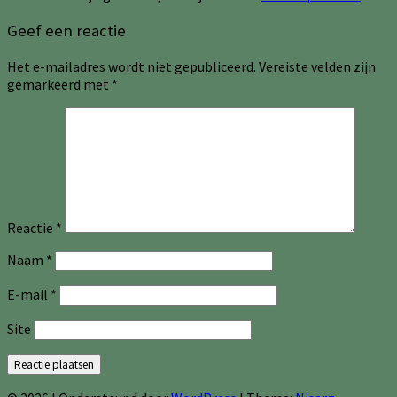
Geef een reactie
Het e-mailadres wordt niet gepubliceerd.
Vereiste velden zijn
gemarkeerd met
*
Reactie
*
Naam
*
E-mail
*
Site