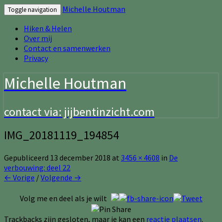
Michelle Houtman
Toggle navigation
Hiken & Helen
Over mij
Contact en samenwerken
Privacy
Michelle Houtman
contact via: jijbentinzicht.com
IMG_20181119_194854
Gepubliceerd
13 december 2018
at
3456 × 4608
in
De
verbouwing: deel 22
← Vorige
/
Volgende →
Volg me en deel als je wilt
Trackbacks zijn gesloten, maar je kan een
reactie plaatsen
.