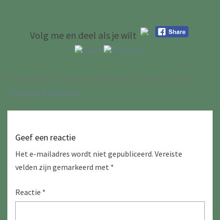
Volg me en deel als je wilt
Trackbacks Zijn Gesloten, Maar Je Kan Een
Reactie Plaatsen
.
Geef een reactie
Het e-mailadres wordt niet gepubliceerd.
Vereiste
velden zijn gemarkeerd met
*
Reactie
*