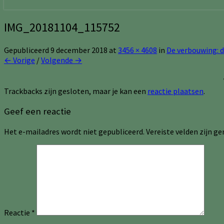
IMG_20181104_115752
Gepubliceerd
9 december 2018
at
3456 × 4608
in
De verbouwing: d
← Vorige
/
Volgende →
Trackbacks zijn gesloten, maar je kan een
reactie plaatsen
.
Geef een reactie
Het e-mailadres wordt niet gepubliceerd.
Vereiste velden zijn 
Reactie
*