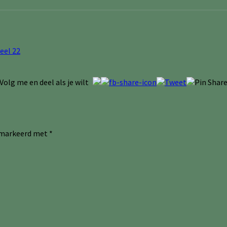
eel 22
Volg me en deel als je wilt
gemarkeerd met
*