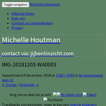
Michelle Houtman
Toggle navigation
Hiken & Helen
Over mij
Contact en samenwerken
Privacy
Michelle Houtman
contact via: jijbentinzicht.com
IMG-20181203-WA0003
Gepubliceerd
9 december 2018
at
1200 × 1599
in
De verbouwing:
deel 22
← Vorige
/
Volgende →
Volg me en deel als je wilt
Trackbacks zijn gesloten, maar je kan een
reactie plaatsen
.