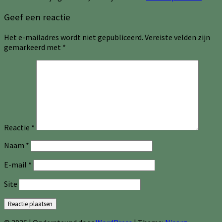
Geef een reactie
Het e-mailadres wordt niet gepubliceerd.
Vereiste velden zijn
gemarkeerd met
*
Reactie
*
Naam
*
E-mail
*
Site