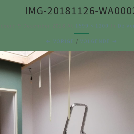
IMG-20181126-WA000
iceerd
9 December 2018
At
1599 × 1200
In
De Ve
← VORIGE
/
VOLGENDE →