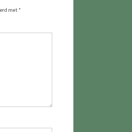
eerd met
*