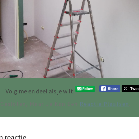
Volg me en deel als je wilt
 Gesloten, Maar Je Kan Een
Reactie Plaatsen
.
n reactie