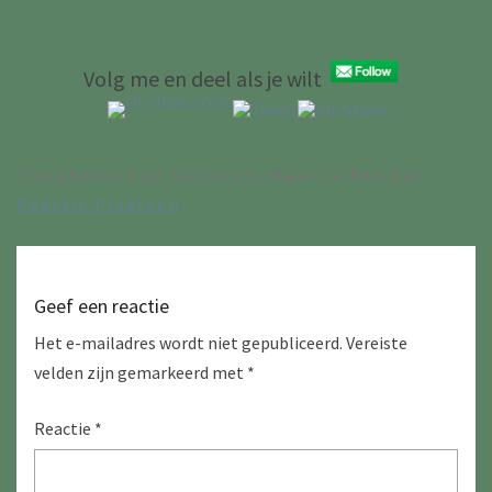
Volg me en deel als je wilt
Trackbacks Zijn Gesloten, Maar Je Kan Een
Reactie Plaatsen
.
Geef een reactie
Het e-mailadres wordt niet gepubliceerd.
Vereiste
velden zijn gemarkeerd met
*
Reactie
*