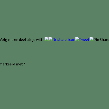
Volg me en deel als je wilt
gemarkeerd met
*