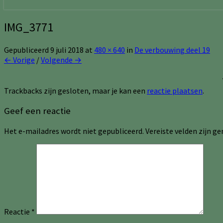
IMG_3771
Gepubliceerd
9 juli 2018
at
480 × 640
in
De verbouwing deel 19
← Vorige
/
Volgende →
Trackbacks zijn gesloten, maar je kan een
reactie plaatsen
.
Geef een reactie
Het e-mailadres wordt niet gepubliceerd.
Vereiste velden zijn 
Reactie
*