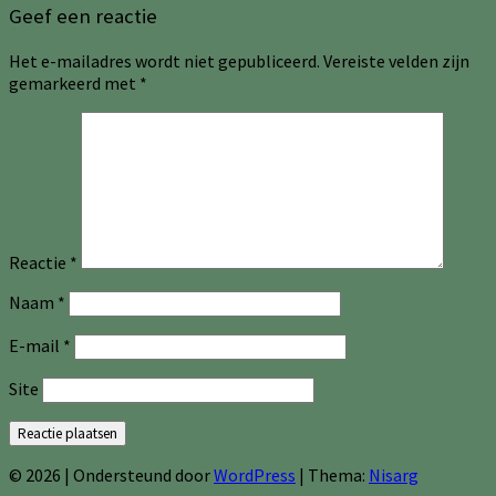
Geef een reactie
Het e-mailadres wordt niet gepubliceerd.
Vereiste velden zijn
gemarkeerd met
*
Reactie
*
Naam
*
E-mail
*
Site
© 2026
|
Ondersteund door
WordPress
|
Thema:
Nisarg