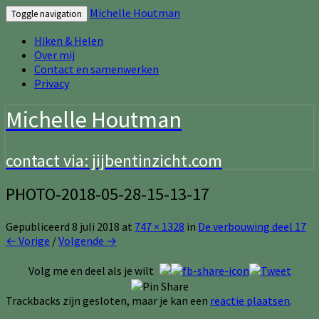
Michelle Houtman
Toggle navigation
Hiken & Helen
Over mij
Contact en samenwerken
Privacy
Michelle Houtman
contact via: jijbentinzicht.com
PHOTO-2018-05-28-15-13-17
Gepubliceerd
8 juli 2018
at
747 × 1328
in
De verbouwing deel 17
← Vorige
/
Volgende →
Volg me en deel als je wilt
Trackbacks zijn gesloten, maar je kan een
reactie plaatsen
.