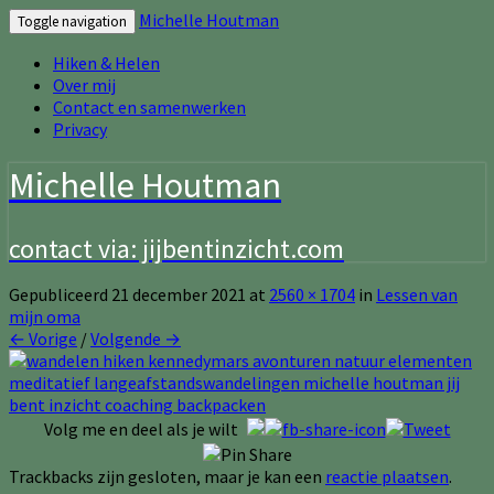
Michelle Houtman
Toggle navigation
Hiken & Helen
Over mij
Contact en samenwerken
Privacy
Michelle Houtman
contact via: jijbentinzicht.com
Gepubliceerd
21 december 2021
at
2560 × 1704
in
Lessen van
mijn oma
← Vorige
/
Volgende →
Volg me en deel als je wilt
Trackbacks zijn gesloten, maar je kan een
reactie plaatsen
.