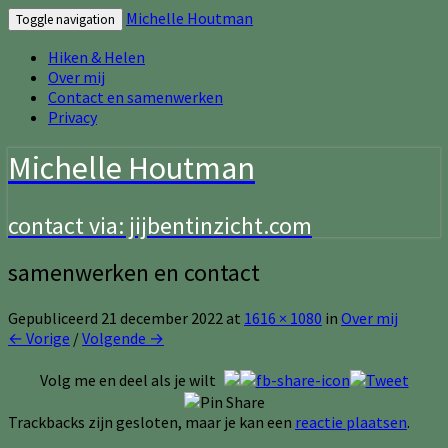
Michelle Houtman
Toggle navigation
Hiken & Helen
Over mij
Contact en samenwerken
Privacy
Michelle Houtman
contact via: jijbentinzicht.com
samenwerken en contact
Gepubliceerd
21 december 2022
at
1616 × 1080
in
Over mij
← Vorige
/
Volgende →
Volg me en deel als je wilt
Trackbacks zijn gesloten, maar je kan een
reactie plaatsen
.