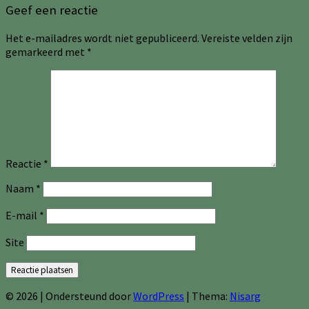
Geef een reactie
Het e-mailadres wordt niet gepubliceerd.
Vereiste velden zijn
gemarkeerd met
*
Reactie
*
Naam
*
E-mail
*
Site
© 2026
|
Ondersteund door
WordPress
|
Thema:
Nisarg