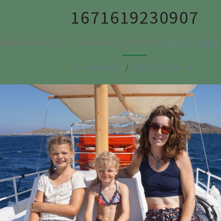
1671619230907
Gepubliceerd
21 December 2022
At
1616 × 1080
← VORIGE
/
VOLGENDE →