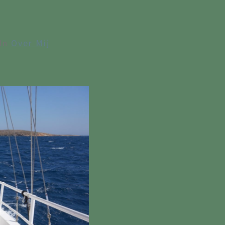
In
Over Mij