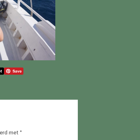
eerd met
*