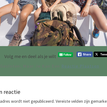
Volg me en deel als je wilt
 Gesloten, Maar Je Kan Een
Reactie Plaatsen
.
n reactie
adres wordt niet gepubliceerd.
Vereiste velden zijn gemark