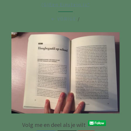
(g)een Einstein Is”
← VORIGE
/
Volg me en deel als je wilt