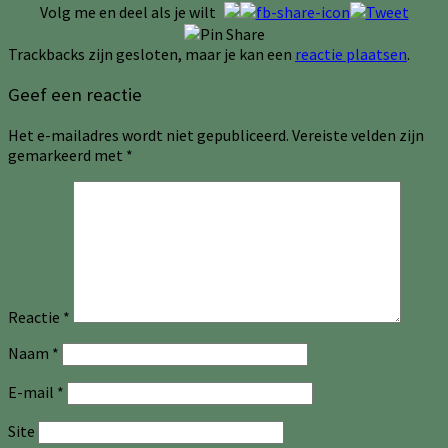
Volg me en deel als je wilt
Trackbacks zijn gesloten, maar je kan een
reactie plaatsen
.
Geef een reactie
Het e-mailadres wordt niet gepubliceerd.
Vereiste velden zijn
gemarkeerd met
*
Reactie
*
Naam
*
E-mail
*
Site