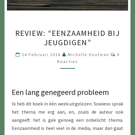
REVIEW:
REVIEW: “EENZAAMHEID BIJ
“EENZAAMHEID
JEUGDIGEN”
BIJ
JEUGDIGEN”
Reactie
24 Februari 2018
Michelle Houtman
0
Reacties
Een lang genegeerd probleem
Ik heb dit boek in één week uitgelezen. Sowieso sprak
het thema me erg aan, en, zoals de auteur ook
aangeeft: het is gek genoeg een onbelicht thema.
Eenzaamheid is heel veel in de media, maar dan gaat