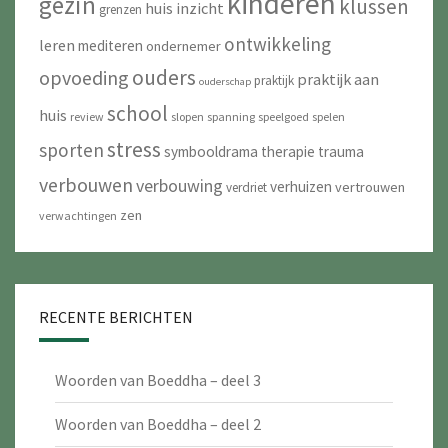
kinderen
gezin
klussen
huis
inzicht
grenzen
ontwikkeling
leren
mediteren
ondernemer
ouders
opvoeding
praktijk aan
praktijk
ouderschap
school
huis
review
slopen
spanning
speelgoed
spelen
stress
sporten
symbooldrama
therapie
trauma
verbouwen
verbouwing
verhuizen
vertrouwen
verdriet
zen
verwachtingen
RECENTE BERICHTEN
Woorden van Boeddha – deel 3
Woorden van Boeddha – deel 2