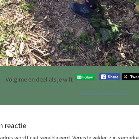
Volg me en deel als je wilt
 Gesloten, Maar Je Kan Een
Reactie Plaatsen
.
n reactie
adres wordt niet gepubliceerd.
Vereiste velden zijn gemark