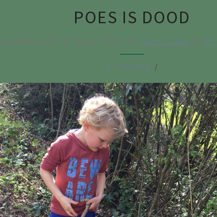
POES IS DOOD
Gepubliceerd
31 Maart 2017
At
960 × 1280
In
Po
← VORIGE
/