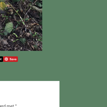
eerd met
*