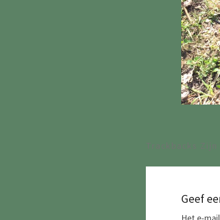
Trackbacks Zijn
Geef ee
Het e-mail