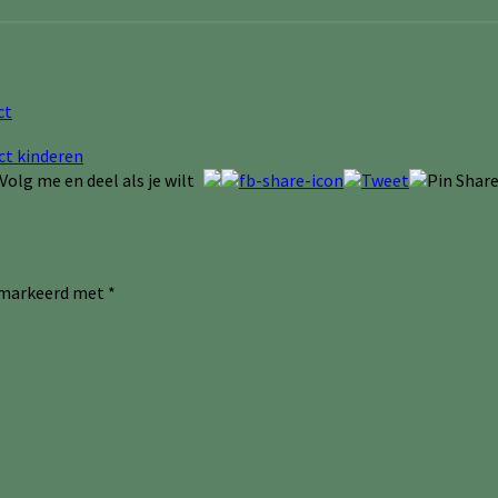
ct
Volg me en deel als je wilt
gemarkeerd met
*