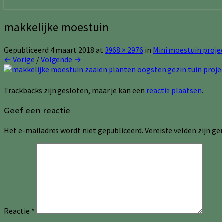
makkelijke moestuin
Gepubliceerd
4 maart 2018
at
3968 × 2976
in
Mini moestuin proje
← Vorige
/
Volgende →
Trackbacks zijn gesloten, maar je kan een
reactie plaatsen
.
Geef een reactie
Het e-mailadres wordt niet gepubliceerd.
Vereiste velden zijn 
Reactie
*