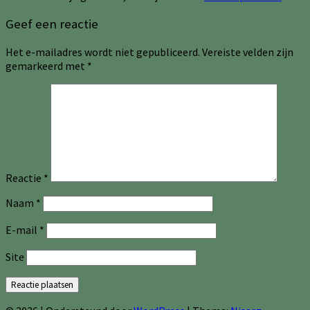
Geef een reactie
Het e-mailadres wordt niet gepubliceerd.
Vereiste velden zijn
gemarkeerd met
*
Reactie
*
Naam
*
E-mail
*
Site