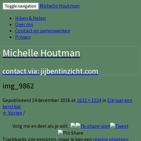
Michelle Houtman
Toggle navigation
Hiken & Helen
Over mij
Contact en samenwerken
Privacy
Michelle Houtman
contact via: jijbentinzicht.com
img_9862
Gepubliceerd
14 december 2016
at
1632 × 1224
in
Elk jaar een
kerstbal
← Vorige
/
Volg me en deel als je wilt
Trackbacks zijn gesloten, maar je kan een
reactie plaatsen
.