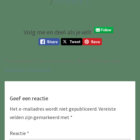
/
VOLGENDE →
Volg me en deel als je wilt
Trackbacks Zijn Gesloten, Maar Je Kan Een
Reactie Plaatsen
.
Geef een reactie
Het e-mailadres wordt niet gepubliceerd.
Vereiste
velden zijn gemarkeerd met
*
Reactie
*