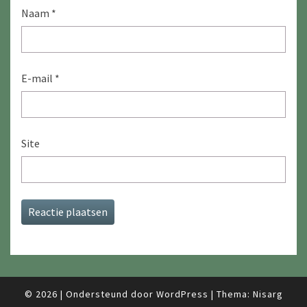
Naam
*
E-mail
*
Site
© 2026
|
Ondersteund door
WordPress
|
Thema:
Nisarg