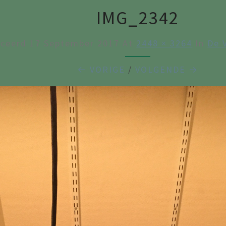
IMG_2342
iceerd
17 September 2017
At
2448 × 3264
In
De 
← VORIGE
/
VOLGENDE →