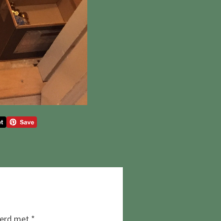
eerd met
*