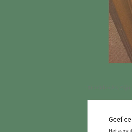
Trackbacks Zijn
Geef ee
Het e-mail