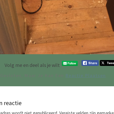
Volg me en deel als je wilt
 Gesloten, Maar Je Kan Een
Reactie Plaatsen
.
n reactie
adres wordt niet gepubliceerd.
Vereiste velden zijn gemark