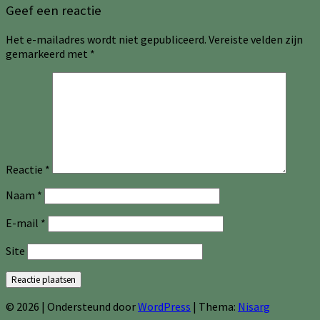
Geef een reactie
Het e-mailadres wordt niet gepubliceerd.
Vereiste velden zijn
gemarkeerd met
*
Reactie
*
Naam
*
E-mail
*
Site
© 2026
|
Ondersteund door
WordPress
|
Thema:
Nisarg