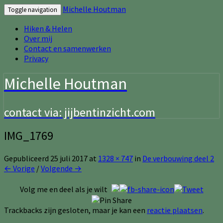
Michelle Houtman
Toggle navigation
Hiken & Helen
Over mij
Contact en samenwerken
Privacy
Michelle Houtman
contact via: jijbentinzicht.com
IMG_1769
Gepubliceerd
25 juli 2017
at
1328 × 747
in
De verbouwing deel 2
← Vorige
/
Volgende →
Volg me en deel als je wilt
Trackbacks zijn gesloten, maar je kan een
reactie plaatsen
.