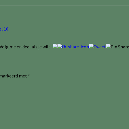
el 10
Volg me en deel als je wilt
gemarkeerd met
*