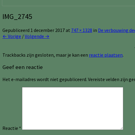
IMG_2745
Gepubliceerd
1 december 2017
at
747 × 1328
in
De verbouwing de
← Vorige
/
Volgende →
Trackbacks zijn gesloten, maar je kan een
reactie plaatsen
.
Geef een reactie
Het e-mailadres wordt niet gepubliceerd.
Vereiste velden zijn 
Reactie
*